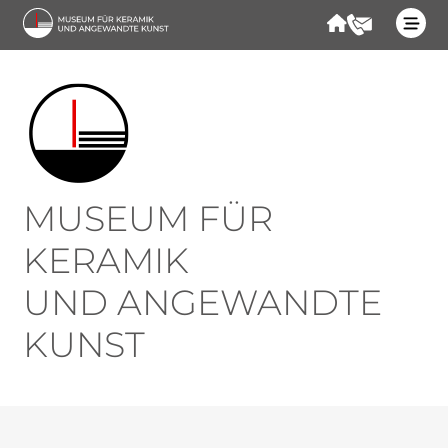
Forum
Kontakt
Start
Besuchen
Programm
MUSEUM FÜR
KERAMIK
Kontakt
UND ANGEWANDTE
KUNST