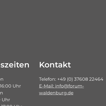
suchen
Program
Ausstellung
szeiten
Kontakt
Sammlung
en
Telefon: +49 (0) 37608 22464
 16:00 Uhr
E-Mail: info@forum-
en
waldenburg.de
0 Uhr