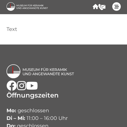
Forum
Kontakt
Start
Text
Besuchen
Programm
Kontakt
Facebook
Instagram
Youtube
Öffnungszeiten
Mo:
geschlossen
Di – Mi:
11:00 – 16:00 Uhr
Do:
geschlossen